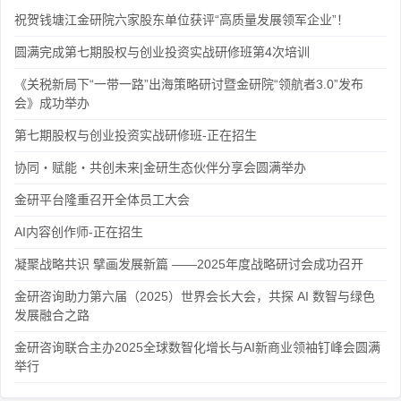
祝贺钱塘江金研院六家股东单位获评“高质量发展领军企业”！
圆满完成第七期股权与创业投资实战研修班第4次培训
《关税新局下“一带一路”出海策略研讨暨金研院“领航者3.0”发布
会》成功举办
第七期股权与创业投资实战研修班-正在招生
协同・赋能・共创未来|金研生态伙伴分享会圆满举办
金研平台隆重召开全体员工大会
AI内容创作师-正在招生
凝聚战略共识 擘画发展新篇 ——2025年度战略研讨会成功召开
金研咨询助力第六届（2025）世界会长大会，共探 AI 数智与绿色
发展融合之路
金研咨询联合主办2025全球数智化增长与AI新商业领袖钉峰会圆满
举行