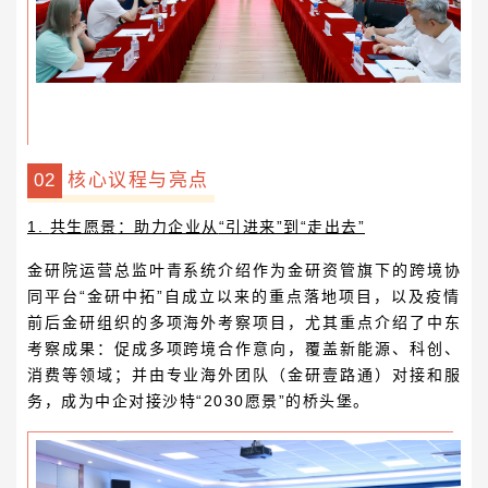
0
2
核心议程与亮点
1.
共生愿景
：
助力企业
从
“引进来”到“走出去”
金研院运营总监叶青
系统介绍作为金研资管旗下的跨境协
同平台“金研中拓”自成立以来的重点落地项目，以及疫情
前后金研组织的多项海外考察项目，尤其重点介绍了中东
考察成果：促成多项跨境合作意向，覆盖新能源、科创、
消费等领域；并由专业海外团队（金研壹路通）对接和服
务，成为中企对接沙特“2030愿景”的桥头堡。