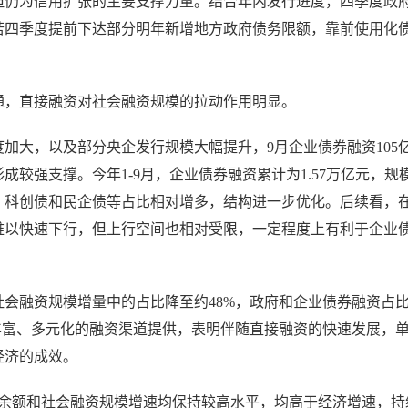
降，但仍为信用扩张的主要支撑力量。结合年内发行进度，四季度政
若四季度提前下达部分明年新增地方政府债务限额，靠前使用化
通，直接融资对社会融资规模的拉动作用明显。
加大，以及部分央企发行规模大幅提升，9月企业债券融资105
成较强支撑。今年1-9月，企业债券融资累计为1.57万亿元，规
、科创债和民企债等占比相对增多，结构进一步优化。后续看，
难以快速下行，但上行空间也相对受限，一定程度上有利于企业
会融资规模增量中的占比降至约48%，政府和企业债券融资占
丰富、多元化的融资渠道提供，表明伴随直接融资的快速发展，
经济的成效。
币余额和社会融资规模增速均保持较高水平，均高于经济增速，持