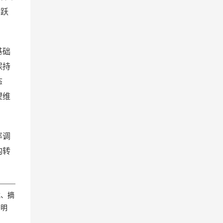
活跃
基础
保持
态
望维
率调
构转
载、摘
声明