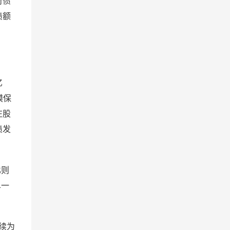
府债
债额
亿
模保
在股
债发
比则
单一
续为