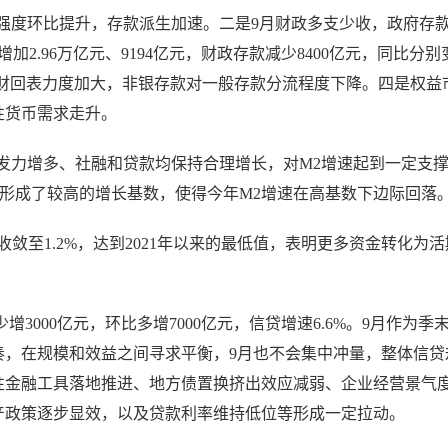
强度环比提升，存款派生加速。二是9月财政多支少收，政府存
2.96万亿元、9194亿元，财政存款减少8400亿元，同比分别
份银行理财回表力度加大，非银存款对一般存款分流程度下降。四是权益
性货币需求走升。
发力增多、社融和贷款均保持合理增长，对M2增速起到一定支
活，形成了较高的增长基数，使得今年M2增速在高基数下边际回落
收敛至1.2%，达到2021年以来的最低值，表明更多资金转化为
增3000亿元，环比多增7000亿元，信贷增速6.6%。9月作为季
奏，在规模和效益之间寻求平衡，9月也不会集中冲量，整体信贷
策性金融工具落地推进、地方债置换挤出效应减弱、企业经营景气
产政策逐步显效，以及贷款利率维持低位等形成一定拉动。