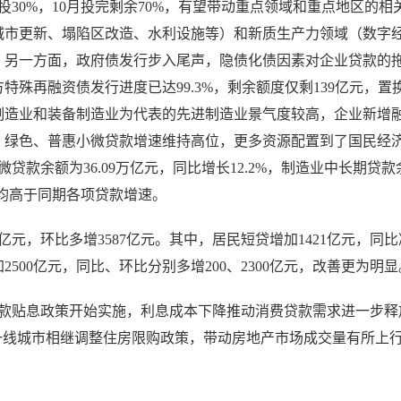
30%，10月投完剩余70%，有望带动重点领域和重点地区的相
城市更新、塌陷区改造、水利设施等）和新质生产力领域（数字
。另一方面，政府债发行步入尾声，隐债化债因素对企业贷款的
特殊再融资债发行进度已达99.3%，剩余额度仅剩139亿元，置
制造业和装备制造业为代表的先进制造业景气度较高，企业新增
、绿色、普惠小微贷款增速维持高位，更多资源配置到了国民经
款余额为36.09万亿元，同比增长12.2%，制造业中长期贷款
增速均高于同期各项贷款增速。
10亿元，环比多增3587亿元。其中，居民短贷增加1421亿元，同
加2500亿元，同比、环比分别多增200、2300亿元，改善更为明显
贷款贴息政策开始实施，利息成本下降推动消费贷款需求进一步释
一线城市相继调整住房限购政策，带动房地产市场成交量有所上