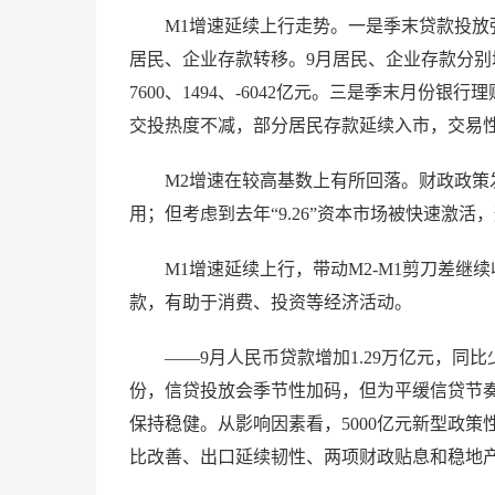
M1增速延续上行走势。一是季末贷款投放
居民、企业存款转移。9月居民、企业存款分别增加
7600、1494、-6042亿元。三是季末月
交投热度不减，部分居民存款延续入市，交易
M2增速在较高基数上有所回落。财政政策
用；但考虑到去年“9.26”资本市场被快速激
M1增速延续上行，带动M2-M1剪刀差继续
款，有助于消费、投资等经济活动。
——9月人民币贷款增加1.29万亿元，同比少
份，信贷投放会季节性加码，但为平缓信贷节
保持稳健。从影响因素看，5000亿元新型政
比改善、出口延续韧性、两项财政贴息和稳地