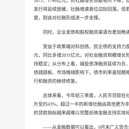
3471、1786亿元，对社融增长贡献有所下
发行将延续放缓，社融增速高位边际回落。但
度，则会对社融形成进一步支撑。
同时，企业发债和股权融资渠道也更加畅
受益于政策端对科创债、民企债的支持力度
元，同比多增2031亿元，对社会融资规模增长形
持稳定；从分布上看，城投债净融资延续为负
债跷跷板、市场情绪影响下，债市利率虽短期
行和融资的继续修复。
总体来看，今年前三季度，人民币贷款在社
升至约43%，超过一半的新增社融由其他更为
的贷款指标越来越难以完整反映金融支持实体
——从金融数据可以看出，9月末广义货