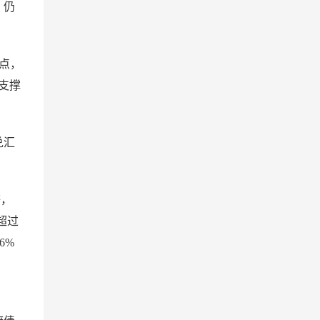
，仍
分点，
济支撑
兑汇
等，
超过
6%