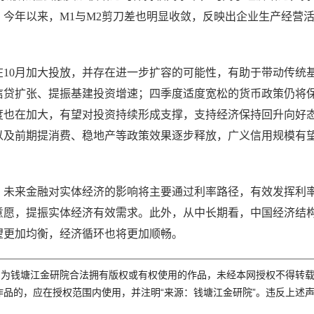
今年以来，M1与M2剪刀差也明显收敛，反映出企业生产经营
将在10月加大投放，并存在进一步扩容的可能性，有助于带动传统
信贷扩张、提振基建投资增速；四季度适度宽松的货币政策仍将
度也在加大，有望对投资持续形成支撑，支持经济保持回升向好
以及前期提消费、稳地产等政策效果逐步释放，广义信用规模有
，未来金融对实体经济的影响将主要通过利率路径，有效发挥利
意愿，提振实体经济有效需求。此外，从中长期看，中国经济结
望更加均衡，经济循环也将更加顺畅。
为钱塘江金研院合法拥有版权或有权使用的作品，未经本网授权不得转
品的，应在授权范围内使用，并注明“来源：钱塘江金研院”。违反上述