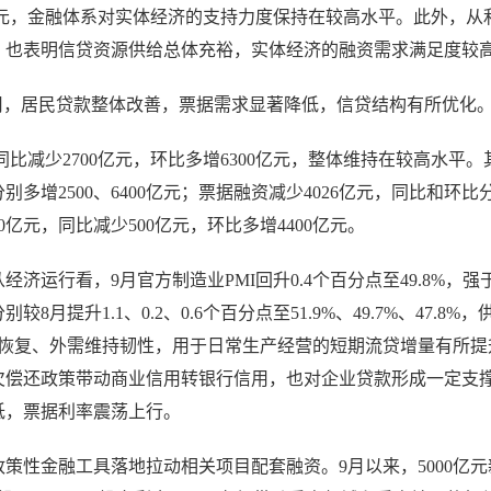
万亿元，金融体系对实体经济的支持力度保持在较高水平。此外，从
，也表明信贷资源供给总体充裕，实体经济的融资需求满足度较
用，居民贷款整体改善，票据需求显著降低，信贷结构有所优化
同比减少2700亿元，环比多增6300亿元，整体维持在较高水平。
别多增2500、6400亿元；票据融资减少4026亿元，同比和环比
00亿元，同比减少500亿元，环比多增4400亿元。
济运行看，9月官方制造业PMI回升0.4个百分点至49.8%，强
升1.1、0.2、0.6个百分点至51.9%、49.7%、47.8%，
续恢复、外需维持韧性，用于日常生产经营的短期流贷增量有所提
欠偿还政策带动商业信用转银行信用，也对企业贷款形成一定支
低，票据利率震荡上行。
策性金融工具落地拉动相关项目配套融资。9月以来，5000亿元