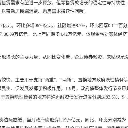
域信贷需求有望进一步释放。但零售贷款增长的稳定性与持续性
，以带动居民端消费、购房需求持续性回暖。
97亿元，环比多增9670亿元；社融增速8.7%，环比回落0.1个百
30.09万亿元，比上年同期多4.42万亿元，体现金融对实体经
社融增长的主要力量；从同比变化看，企业债券融资、未贴现承
较快，主要用于支持“两重”、“两新”、置换地方政府隐性债务
民生、促发展发挥了积极作用。1-9月，政府债整体发行节奏已
置换隐性债务的地方特殊再融资债发行进度分别达83.6%、94.
奏边际放缓，当月政府债融资1.19万亿元，同比、环比分别减少