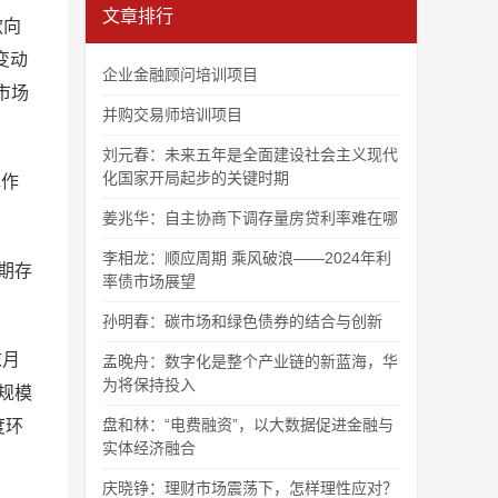
文章排行
款向
变动
企业金融顾问培训项目
市场
并购交易师培训项目
刘元春：未来五年是全面建设社会主义现代
化国家开局起步的关键时期
撑作
。
姜兆华：自主协商下调存量房贷利率难在哪
李相龙：顺应周期 乘风破浪——2024年利
活期存
率债市场展望
孙明春：碳市场和绿色债券的结合与创新
末月
孟晚舟：数字化是整个产业链的新蓝海，华
为将保持投入
规模
盘和林：“电费融资”，以大数据促进金融与
度环
实体经济融合
庆晓铮：理财市场震荡下，怎样理性应对？