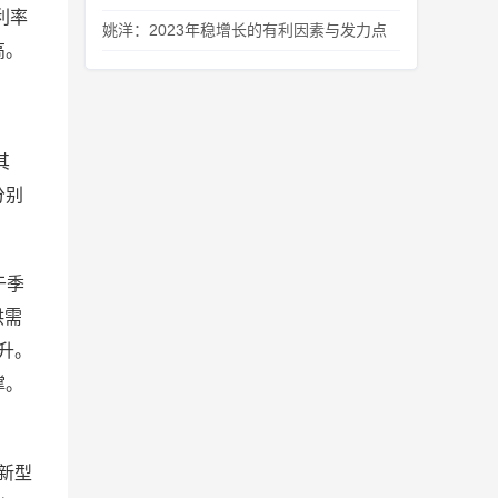
利率
姚洋：2023年稳增长的有利因素与发力点
高。
。
其
分别
于季
供需
升。
撑。
新型