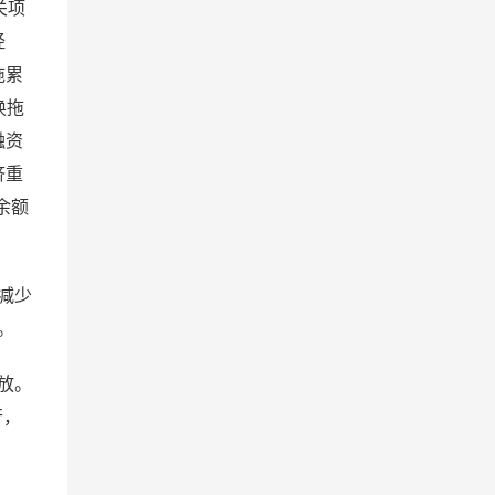
关项
经
拖累
换拖
融资
济重
余额
比减少
。
放。
行，