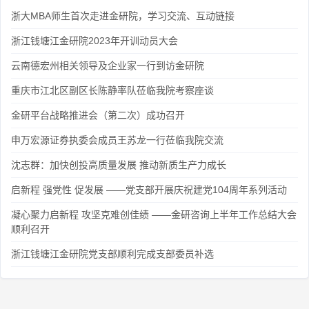
浙大MBA师生首次走进金研院，学习交流、互动链接
浙江钱塘江金研院2023年开训动员大会
云南德宏州相关领导及企业家一行到访金研院
重庆市江北区副区长陈静率队莅临我院考察座谈
金研平台战略推进会（第二次）成功召开
申万宏源证券执委会成员王苏龙一行莅临我院交流
沈志群：加快创投高质量发展 推动新质生产力成长
启新程 强党性 促发展 ——党支部开展庆祝建党104周年系列活动
凝心聚力启新程 攻坚克难创佳绩 ——金研咨询上半年工作总结大会
顺利召开
浙江钱塘江金研院党支部顺利完成支部委员补选