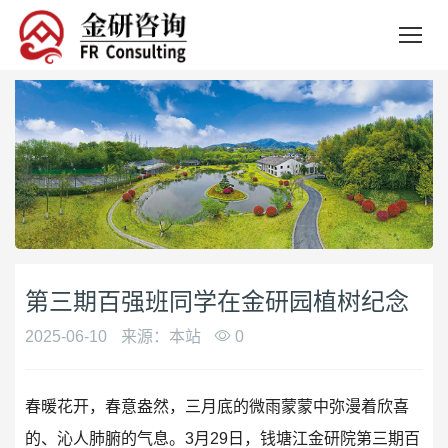
第三期百强班同学在金研园植树纪念
2025-06-10
来源：本站
0
春暖花开，春意盎然，三月底的微雨蒙蒙中弥漫着欣喜
的、沁人肺腑的气息。3月29日，钱塘江金研院第三期百