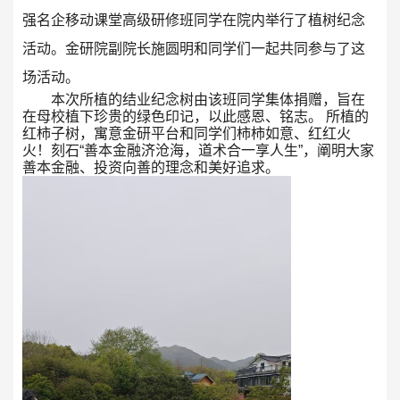
强名企移动课堂高级研修班同学在院内举行了植树纪念
活动。金研院副院长施圆明和同学们一起共同参与了这
场活动。
本次所植的结业纪念树由该班同学集体捐赠，旨在
在母校植下珍贵的绿色印记，以此感恩、铭志。 所植的
红柿子树，寓意金研平台和同学们柿柿如意、红红火
火！刻石“善本金融济沧海，道术合一享人生”，阐明大家
善本金融、投资向善的理念和美好追求。