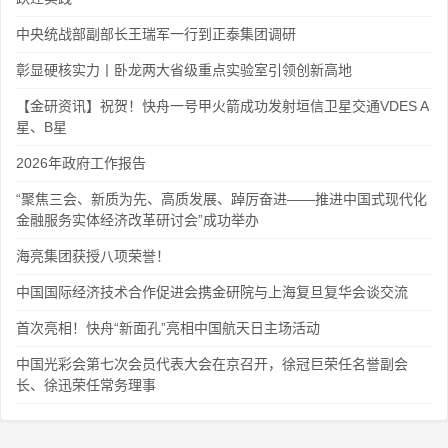
中央统战部副部长王瑞军一行到正泰集团调研
彰显硬核实力丨卧龙两大省级重点实验室引领创新高地
【金研资讯】祝贺！快舟一号甲火箭成功发射垣信卫星交通VDES A
星、B星
2026年政府工作报告
“聚焦三会、新质为先、高质发展、踔厉奋进——推进中国式现代化
金融服务实体经济改革研讨会”成功举办
海亮集团获授八项荣誉！
中国国际经济技术合作促进会携金研院与上海复旦复华会谈交流
首次亮相！快舟“新面孔”亮相中国航天日主场活动
中国光彩会第七次会员代表大会在京召开，徐冠巨荣任名誉副会
长、徐迅荣任常务理事